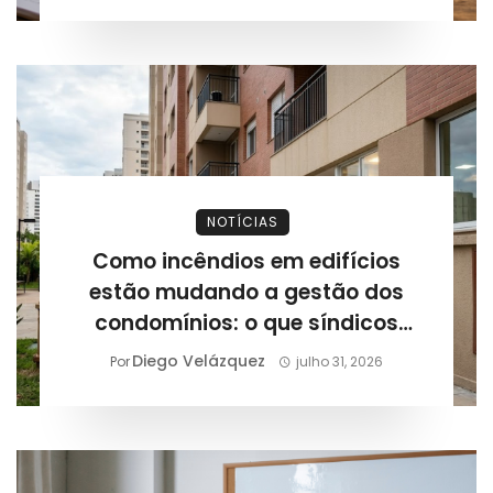
NOTÍCIAS
Como incêndios em edifícios
estão mudando a gestão dos
condomínios: o que síndicos
precisam revisar após novos
Diego Velázquez
Por
julho 31, 2026
casos registrados