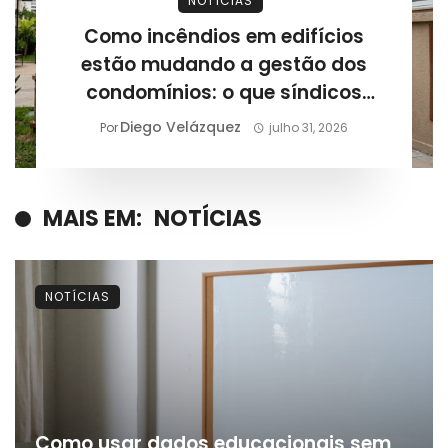
NOTÍCIAS
Como incêndios em edifícios
estão mudando a gestão dos
condomínios: o que síndicos
precisam revisar após novos
Diego Velázquez
Por
julho 31, 2026
casos registrados
MAIS EM:
NOTÍCIAS
NOTÍCIAS
Como usar dados educacionais sem