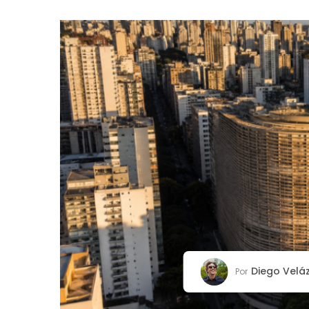
Diego Velá
Por