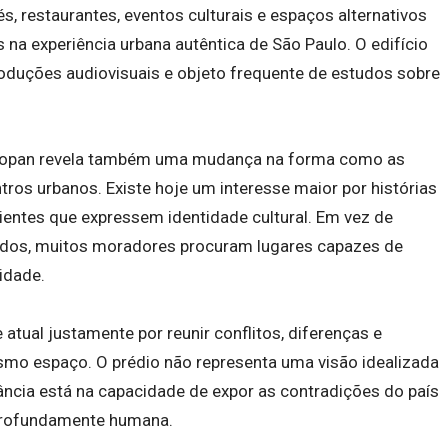
és, restaurantes, eventos culturais e espaços alternativos
 na experiência urbana autêntica de São Paulo. O edifício
produções audiovisuais e objeto frequente de estudos sobre
 Copan revela também uma mudança na forma como as
os urbanos. Existe hoje um interesse maior por histórias
bientes que expressem identidade cultural. Em vez de
ados, muitos moradores procuram lugares capazes de
idade.
tual justamente por reunir conflitos, diferenças e
o espaço. O prédio não representa uma visão idealizada
evância está na capacidade de expor as contradições do país
 profundamente humana.