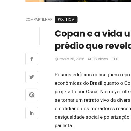
POLÍTICA
COMPARTILHAR
Copan e a vida 
prédio que revela
maio 28, 2026
95 views
0
Poucos edifícios conseguem repres
econômicas do Brasil quanto o Cop
projetado por Oscar Niemeyer ultr
se tornar um retrato vivo da diver
o cotidiano dos moradores reacen
desigualdade social e polarização
paulista.