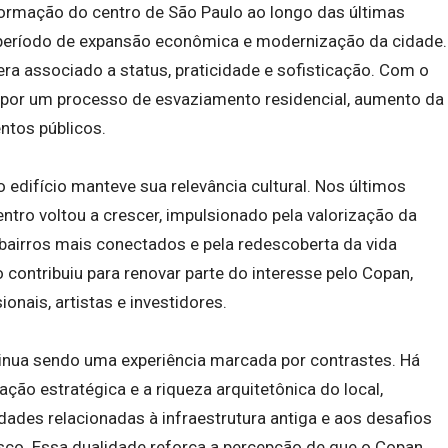
formação do centro de São Paulo ao longo das últimas
eríodo de expansão econômica e modernização da cidade.
era associado a status, praticidade e sofisticação. Com o
 por um processo de esvaziamento residencial, aumento da
ntos públicos.
difício manteve sua relevância cultural. Nos últimos
entro voltou a crescer, impulsionado pela valorização da
 bairros mais conectados e pela redescoberta da vida
 contribuiu para renovar parte do interesse pelo Copan,
onais, artistas e investidores.
tinua sendo uma experiência marcada por contrastes. Há
ção estratégica e a riqueza arquitetônica do local,
dades relacionadas à infraestrutura antiga e aos desafios
sco. Essa dualidade reforça a percepção de que o Copan