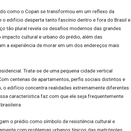
isado como o Copan se transformou em um reflexo da
 edifício desperta tanto fascínio dentro e fora do Brasil e
ço tão plural revela os desafios modernos das grandes
 impacto cultural e urbano do prédio, além das
am a experiência de morar em um dos endereços mais
sidencial. Trata-se de uma pequena cidade vertical
Com centenas de apartamentos, perfis sociais distintos e
, o edifício concentra realidades extremamente diferentes
ssa característica faz com que ele seja frequentemente
rasileira.
am o prédio como símbolo de resistência cultural e
riamente com problemas urbanos típicos das metrópoles,