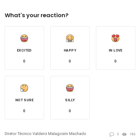
What's your reaction?
EXCITED
HAPPY
IN LOVE
0
0
0
NOT SURE
SILLY
0
0
Diretor Técnico Valderci Malagosini Machado
0
186