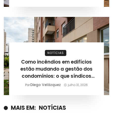
NOTÍCIAS
Como incêndios em edifícios
estão mudando a gestão dos
condomínios: o que síndicos
precisam revisar após novos
Diego Velázquez
Por
julho 31, 2026
casos registrados
MAIS EM:
NOTÍCIAS