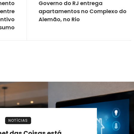
imento
Governo do RJ entrega
entre
apartamentos no Complexo do
entivo
Alemão, no Rio
nsumo
NOTÍCIAS
net das Coisas está