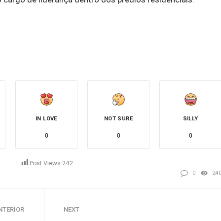
IN LOVE
NOT SURE
SILLY
0
0
0
Post Views:
242
0
24
NTERIOR
NEXT