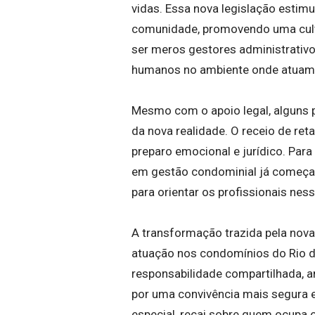
vidas. Essa nova legislação esti
comunidade, promovendo uma cultu
ser meros gestores administrativo
humanos no ambiente onde atuam
Mesmo com o apoio legal, alguns 
da nova realidade. O receio de re
preparo emocional e jurídico. Par
em gestão condominial já começam
para orientar os profissionais nes
A transformação trazida pela nova
atuação nos condomínios do Rio de
responsabilidade compartilhada, am
por uma convivência mais segura 
especial, recai sobre quem ocupa o