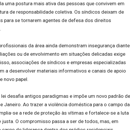
mula uma postura mais ativa das pessoas que convivem em
ra de responsabilidade coletiva. Os síndicos deixam de
s para se tornarem agentes de defesa dos direitos
.
profissionais da área ainda demonstram insegurança diante
taliações ou de envolvimento em situações delicadas exige
a isso, associações de síndicos e empresas especializadas
 a desenvolver materiais informativos e canais de apoio
se novo papel.
 lei desafia antigos paradigmas e impõe um novo padrão d
 Janeiro. Ao trazer a violência doméstica para o campo da
plia-se a rede de proteção às vítimas e fortalece-se a luta
e justa. O compromisso passa a ser de todos, mas, em
 cargo de liderança dentro dos prédios residenciais.