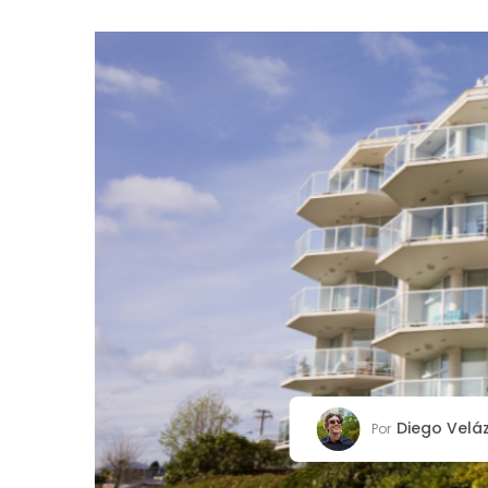
Diego Velá
Por