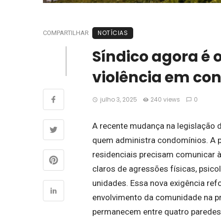
NOTÍCIAS
COMPARTILHAR
Síndico agora é 
violência em co
julho 3, 2025
240 views
0
A recente mudança na legislação d
quem administra condomínios. A pa
residenciais precisam comunicar 
claros de agressões físicas, psico
unidades. Essa nova exigência refo
envolvimento da comunidade na pr
permanecem entre quatro paredes