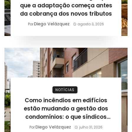
que a adaptação começa antes
da cobrança dos novos tributos
Diego Velázquez
Por
agosto 3, 2026
NOTÍCIAS
Como incêndios em edifícios
estão mudando a gestão dos
condomínios: o que síndicos
precisam revisar após novos
Diego Velázquez
Por
julho 31, 2026