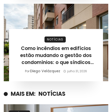
NOTÍCIAS
Como incêndios em edifícios
estão mudando a gestão dos
condomínios: o que síndicos
precisam revisar após novos
Diego Velázquez
Por
julho 31, 2026
casos registrados
MAIS EM:
NOTÍCIAS