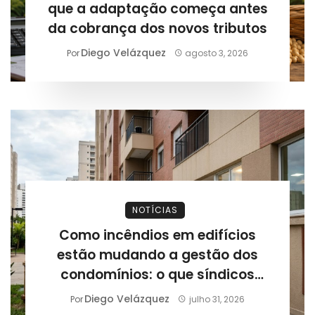
que a adaptação começa antes
da cobrança dos novos tributos
Diego Velázquez
Por
agosto 3, 2026
NOTÍCIAS
Como incêndios em edifícios
estão mudando a gestão dos
condomínios: o que síndicos
precisam revisar após novos
Diego Velázquez
Por
julho 31, 2026
casos registrados