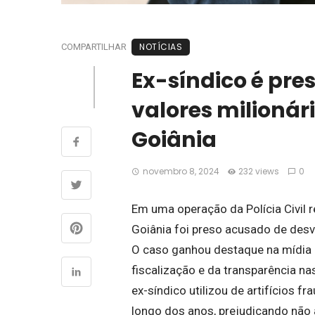
NOTÍCIAS
COMPARTILHAR
Ex-síndico é pre
valores milioná
Goiânia
novembro 8, 2024
232 views
0
Em uma operação da Polícia Civil 
Goiânia foi preso acusado de desvi
O caso ganhou destaque na mídia l
fiscalização e da transparência n
ex-síndico utilizou de artifícios f
longo dos anos, prejudicando nã