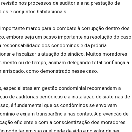
revisão nos processos de auditoria e na prestação de
ios e conjuntos habitacionais.
m importante marco para o combate à corrupção dentro dos
co, embora seja um passo importante na resolução do caso
 responsabilidade dos condôminos e da própria
onar e fiscalizar a atuação do síndico. Muitos moradores
ecimento ou de tempo, acabam delegando total confiança a
ser arriscado, como demonstrado nesse caso.
s, especialistas em gestão condominial recomendam a
ção de auditorias periódicas e a instalação de sistemas de
isso, é fundamental que os condôminos se envolvam
omínio e exijam transparência nas contas. A prevenção de
ção eficiente e com a conscientização dos moradores
 pode ter em sua qualidade de vida e no valor de seu