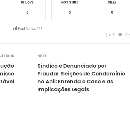
IN LOVE
NOT SURE
SILLY
0
0
0
Post Views:
193
0
23
NTERIOR
NEXT
olução
Síndico é Denunciado por
misso
Fraudar Eleições de Condomínio
tável
no Anil: Entenda o Caso e as
Implicações Legais