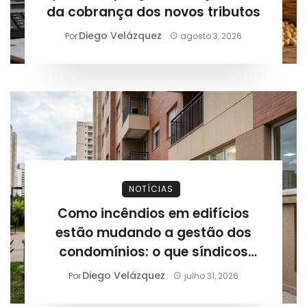
da cobrança dos novos tributos
Diego Velázquez
Por
agosto 3, 2026
NOTÍCIAS
Como incêndios em edifícios
estão mudando a gestão dos
condomínios: o que síndicos
precisam revisar após novos
Diego Velázquez
Por
julho 31, 2026
casos registrados