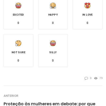
EXCITED
HAPPY
IN LOVE
0
0
0
NOT SURE
SILLY
0
0
0
79
ANTERIOR
Proteção às mulheres em debate: por que