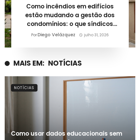
Como incêndios em edifícios
estão mudando a gestão dos
condomínios: o que síndicos
precisam revisar após novos
Diego Velázquez
Por
julho 31, 2026
casos registrados
MAIS EM:
NOTÍCIAS
NOTÍCIAS
Como usar dados educacionais sem