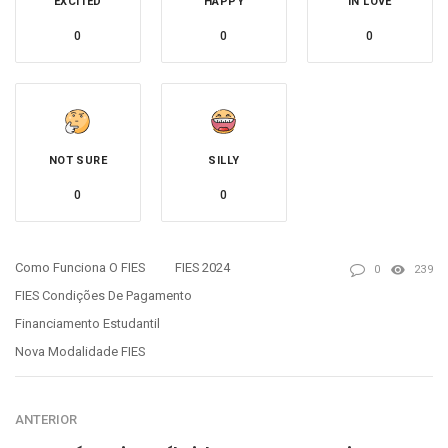
EXCITED
HAPPY
IN LOVE
0
0
0
NOT SURE
SILLY
0
0
Como Funciona O FIES
FIES 2024
0
239
FIES Condições De Pagamento
Financiamento Estudantil
Nova Modalidade FIES
ANTERIOR