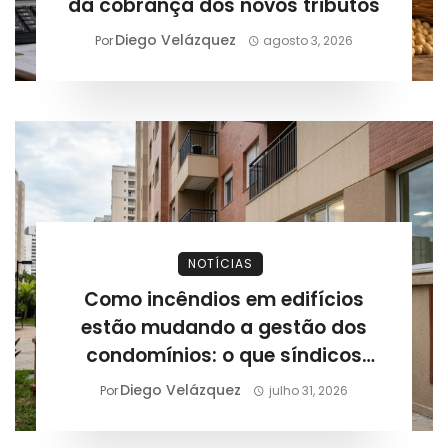
da cobrança dos novos tributos
Diego Velázquez
Por
agosto 3, 2026
NOTÍCIAS
Como incêndios em edifícios
estão mudando a gestão dos
condomínios: o que síndicos
precisam revisar após novos
Diego Velázquez
Por
julho 31, 2026
casos registrados