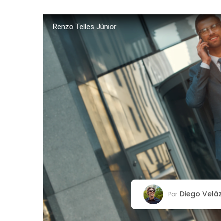
Renzo Telles Júnior
Diego Velá
Por