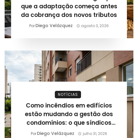
que a adaptação começa antes
da cobrança dos novos tributos
Diego Velázquez
Por
agosto 3, 2026
NOTÍCIAS
Como incêndios em edifícios
estão mudando a gestão dos
condomínios: o que síndicos
precisam revisar após novos
Diego Velázquez
Por
julho 31, 2026