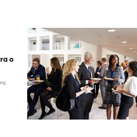
ra o
ing