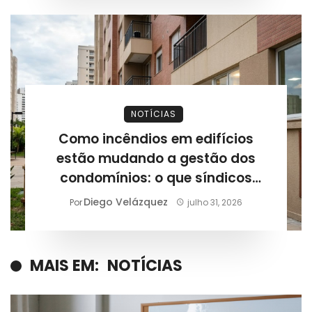
NOTÍCIAS
Como incêndios em edifícios
estão mudando a gestão dos
condomínios: o que síndicos
precisam revisar após novos
Diego Velázquez
Por
julho 31, 2026
casos registrados
MAIS EM:
NOTÍCIAS