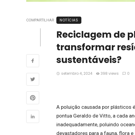
NOTÍCIAS
COMPARTILHAR
Reciclagem de pl
transformar res
sustentáveis?
setembro 4, 2024
398 views
0
A poluição causada por plásticos
pontua Geraldo de Vitto, a cada a
inadequadamente, poluindo oceanos
devastadores para a fauna, flora e