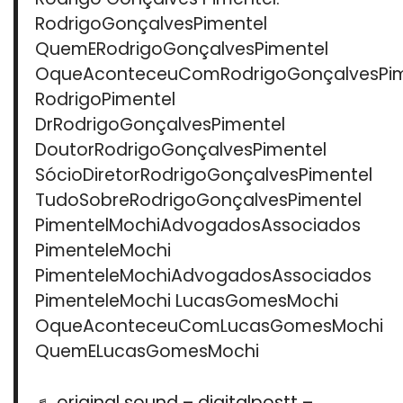
RodrigoGonçalvesPimentel
QuemERodrigoGonçalvesPimentel
OqueAconteceuComRodrigoGonçalvesPim
RodrigoPimentel
DrRodrigoGonçalvesPimentel
DoutorRodrigoGonçalvesPimentel
SócioDiretorRodrigoGonçalvesPimentel
TudoSobreRodrigoGonçalvesPimentel
PimentelMochiAdvogadosAssociados
PimenteleMochi
PimenteleMochiAdvogadosAssociados
PimenteleMochi LucasGomesMochi
OqueAconteceuComLucasGomesMochi
QuemELucasGomesMochi
♬ original sound – digitalpostt –