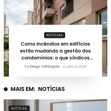
NOTÍCIAS
Como incêndios em edifícios
estão mudando a gestão dos
condomínios: o que síndicos
precisam revisar após novos
Diego Velázquez
Por
julho 31, 2026
casos registrados
MAIS EM:
NOTÍCIAS
NOTÍCIAS